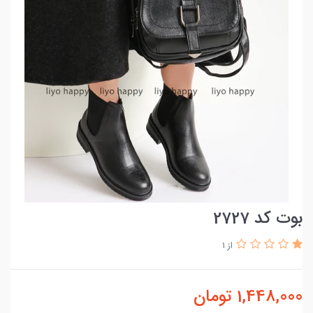
بوت کد 2727
از 1
1,448,000
تومان