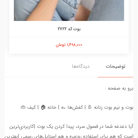
بوت کد 2722
1,498,000 تومان
توضیحات
دیدگاه‌ها
برو به صفحه :
بوت و نیم بوت زنانه 👢 | کفش‌ها 👞 | خانه 🏠 | کیف 👜
آیا دغدغه شما در فصول سرد، پیدا کردن یک بوت |کاربردی‌ترین
است که هم برای استفاده روزمره و هم استایل‌های رسمی |بهترین