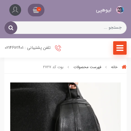
کیف
لیو‌هپی
و
0
کفش
زنانه
تلفن پشتیبانی : 02146121901
خانه
فهرست محصولات
بوت کد 2727