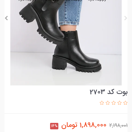
بوت کد 2703
1,898,000
تومان
2,198,001
14%