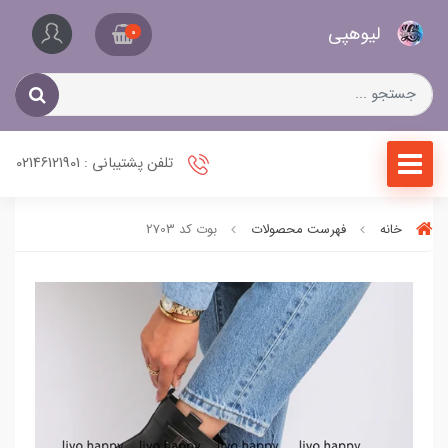
کیف
لیو‌هپی
و
0
کفش
زنانه
تلفن پشتیبانی : 02146121901
خانه
فهرست محصولات
بوت کد 2703