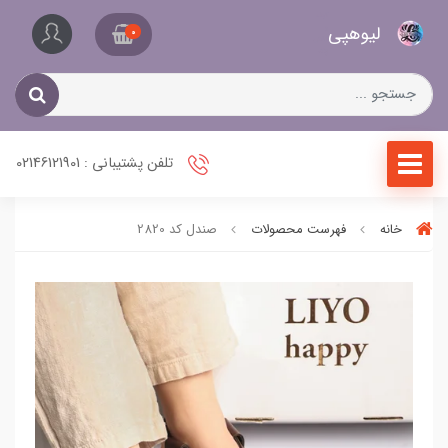
کیف
لیو‌هپی
و
0
کفش
زنانه
تلفن پشتیبانی : 02146121901
خانه
فهرست محصولات
صندل کد 2820