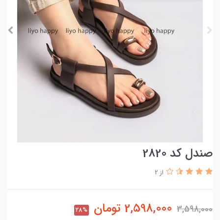
صندل کد 2820
از 2
2,598,000
تومان
3,598,000
28%