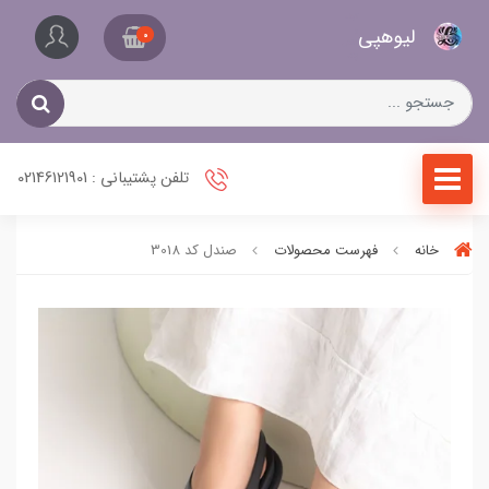
کیف
لیو‌هپی
و
0
کفش
زنانه
تلفن پشتیبانی : 02146121901
خانه
فهرست محصولات
صندل کد 3018