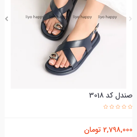
صندل کد 3018
2,798,000
تومان