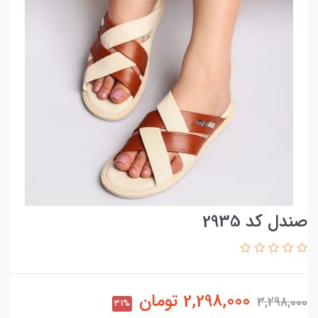
صندل کد 2935
2,298,000
تومان
3,298,000
31%