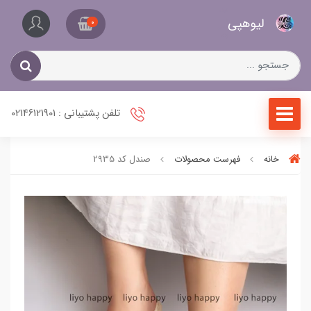
کیف
لیو‌هپی
و
0
کفش
زنانه
تلفن پشتیبانی : 02146121901
خانه
فهرست محصولات
صندل کد 2935