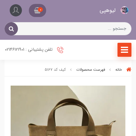
کیف
لیو‌هپی
و
0
کفش
زنانه
تلفن پشتیبانی : 02146121901
خانه
فهرست محصولات
کیف کد 5167