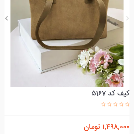
کیف کد 5167
1,498,000
تومان