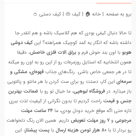
برو به صفحه: | خانه 🏠 | کیف 👜 | کیف دستی 👛
تا حالا دنبال کیفی بودی که هم کلاسیک باشه و هم انقدر جا
داشته باشه که انگار یه کمد کوچیک همراهته؟ این
کیف دوشی
هوبو
با اون بند خوش فرم و
یراق آلات فلزی خاصش
، دقیقا
همون انتخابیه که استایل روزمره‌ات رو از این رو به اون رو میکنه
تا در هر جمعی خاص باشی. رنگ‌های جذاب
قهوه‌ای، مشکی و
سرمه‌ای
این کار، دستت رو برای ست کردن با هر مانتو و پالتویی
باز میذاره. در
فروشگاه لیوهپی
، ما خیال تو رو با
ضمانت بهترین
جنس و قیمت
راحت کردیم تا بدون نگرانی از کیفیت لذت ببری.
تازه حتی اگه موقع خرید دودل بودی، ما
۲۴ ساعت مهلت
مرجوعی
و
۷ روز مهلت تعویض
داریم. همین الان رنگ دلخواهت
رو بردار تا با
80 هزار تومن هزینه ارسال
با
پست پیشتاز
، این