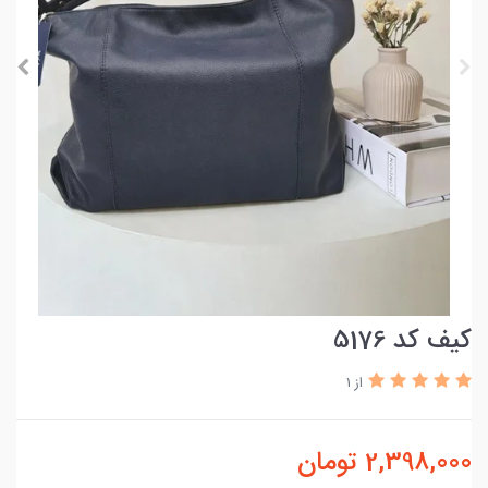
کیف کد 5176
از 1
2,398,000
تومان