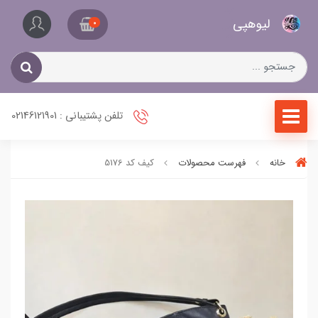
کیف
لیو‌هپی
و
0
کفش
زنانه
تلفن پشتیبانی : 02146121901
خانه
فهرست محصولات
کیف کد 5176