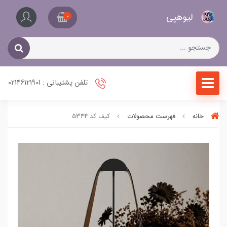
کیف
لیو‌هپی
و
0
کفش
زنانه
تلفن پشتیبانی : 02146121901
خانه
فهرست محصولات
کیف کد 5344