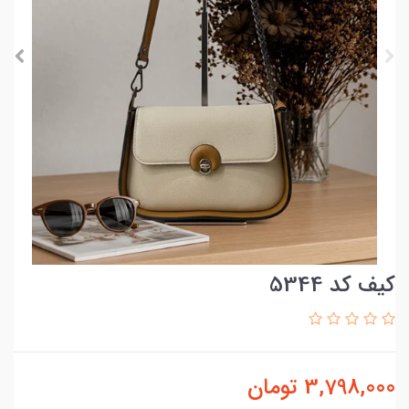
کیف کد 5344
3,798,000
تومان