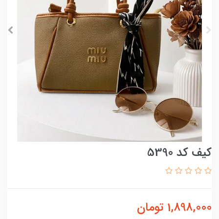
کیف کد 5390
1,898,000
تومان