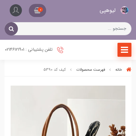
کیف
لیو‌هپی
و
0
کفش
زنانه
تلفن پشتیبانی : 02146121901
خانه
فهرست محصولات
کیف کد 5390