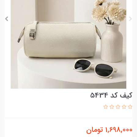
کیف کد 5434
1,698,000
تومان