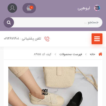
کیف
لیو‌هپی
و
0
کفش
زنانه
تلفن پشتیبانی : 02146121901
خانه
فهرست محصولات
کیف کد 8455