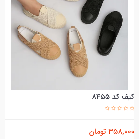
کیف کد 8455
358,000
تومان