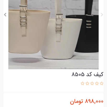
کیف کد 8505
898,000
تومان