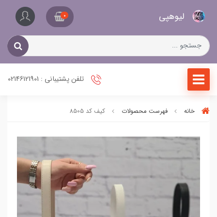
کیف
لیو‌هپی
و
0
کفش
زنانه
تلفن پشتیبانی : 02146121901
خانه
فهرست محصولات
کیف کد 8505