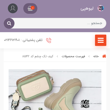
کیف
لیو‌هپی
و
0
کفش
زنانه
تلفن پشتیبانی : 02146121901
خانه
فهرست محصولات
کیف تک چشم کد 8542