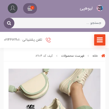
کیف
لیو‌هپی
و
0
کفش
زنانه
تلفن پشتیبانی : 02146121901
خانه
فهرست محصولات
کیف کد 8904