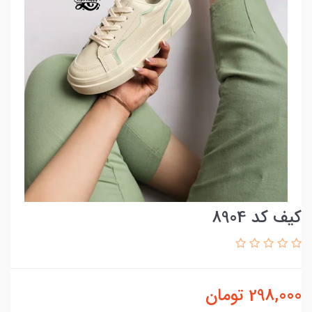
کیف کد 8904
298,000
تومان