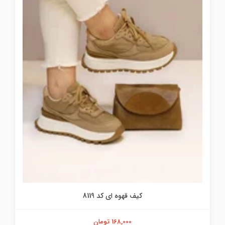
کیف قهوه ای کد 8119
168,000 تومان