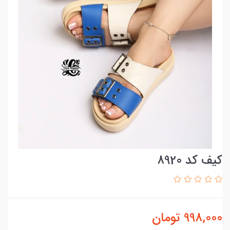
کیف کد 8920
998,000
تومان