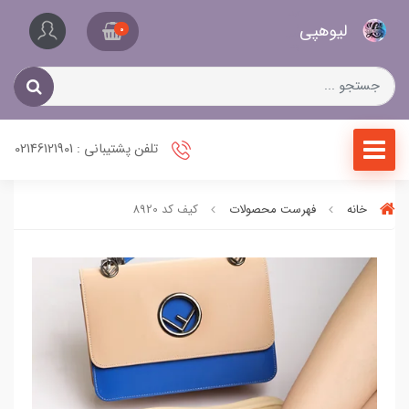
کیف
لیو‌هپی
و
0
کفش
زنانه
تلفن پشتیبانی : 02146121901
خانه
فهرست محصولات
کیف کد 8920