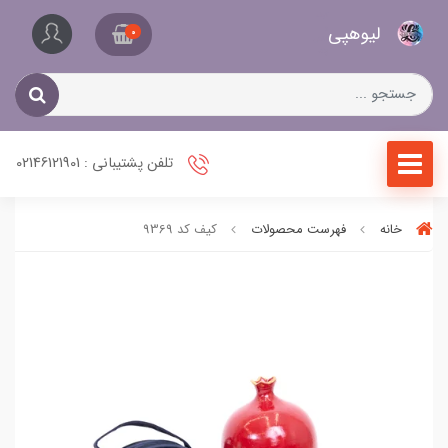
کیف
لیو‌هپی
و
0
کفش
زنانه
تلفن پشتیبانی : 02146121901
خانه
فهرست محصولات
کیف کد 9369