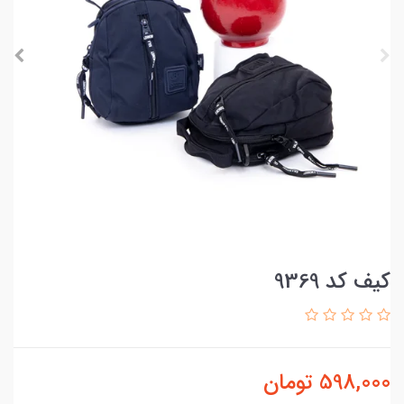
کیف کد 9369
598,000
تومان