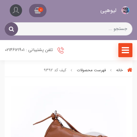
کیف
لیو‌هپی
و
0
کفش
زنانه
تلفن پشتیبانی : 02146121901
خانه
فهرست محصولات
کیف کد 9392