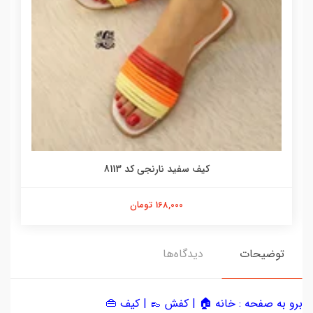
کیف سفید نارنجی کد 8113
168,000 تومان
توضیحات
دیدگاه‌ها
برو به صفحه :
خانه 🏠
|
کفش 👞
|
کیف 👜