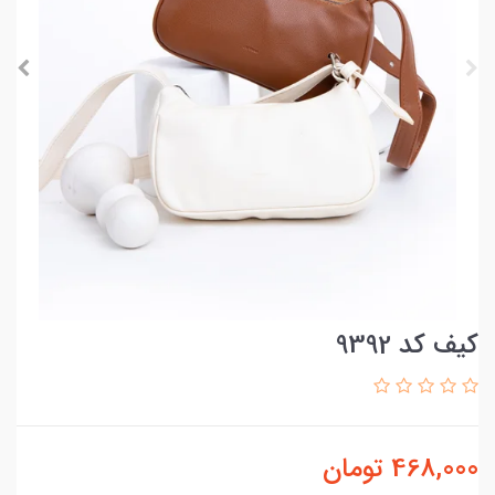
کیف کد 9392
468,000
تومان