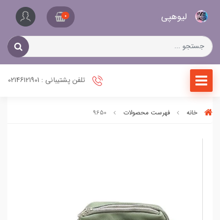
کیف
لیو‌هپی
و
0
کفش
زنانه
تلفن پشتیبانی : 02146121901
خانه
فهرست محصولات
9650