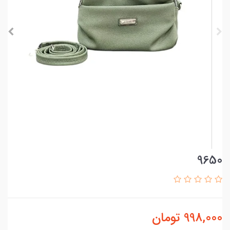
9650
998,000
تومان