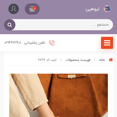
کیف
لیو‌هپی
و
0
کفش
زنانه
تلفن پشتیبانی : 02146121901
خانه
فهرست محصولات
کیف کد ۹۷۶۴