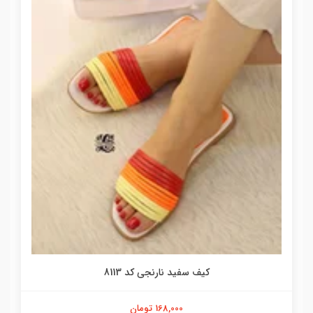
کیف سفید نارنجی کد 8113
168,000 تومان