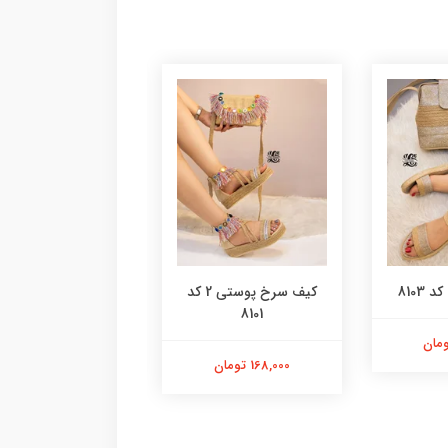
8103
کیف سرخ پوستی 2 کد
کیف پلنگی گرد کد 8100
8101
98,000 تومان
168,000 تومان