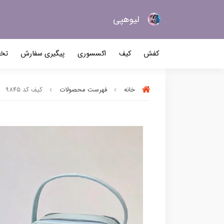
لیو‌هپی
کیف و کفش زنانه
کفش
کیف
اکسسوری
پیگیری سفارش
تخف
خانه
فهرست محصولات
کیف کد 9845