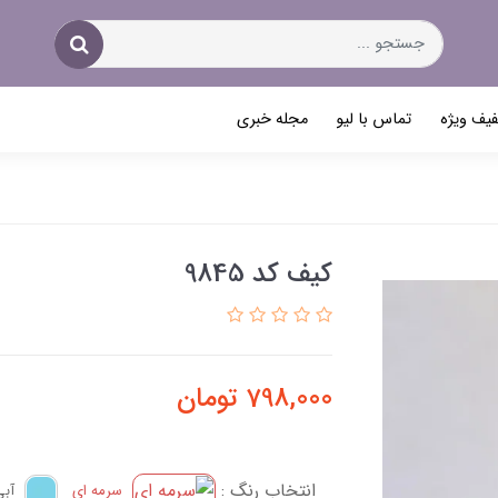
یف ویژه
تماس با لیو
مجله خبری
کیف کد 9845
798,000
تومان
انتخاب رنگ :
سرمه ای
آبی