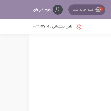
ورود کاربران
سبد خرید شما
0
تلفن پشتیبانی : 02146121901