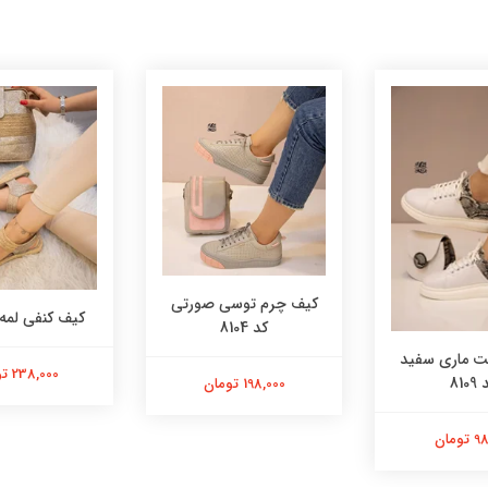
کیف چرم توسی صورتی
کیف کنفی لمه کد 
کد 8104
 ماری سفید
238,000 تومان
8109
198,000 تومان
ومان