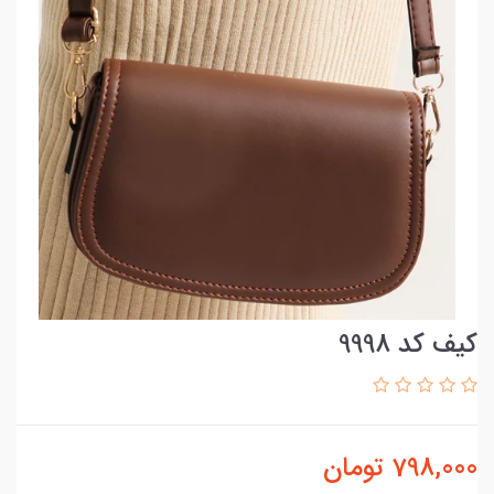
کیف کد 9998
798,000
تومان