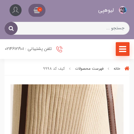
کیف
لیو‌هپی
و
0
کفش
زنانه
تلفن پشتیبانی : 02146121901
خانه
فهرست محصولات
کیف کد 9998