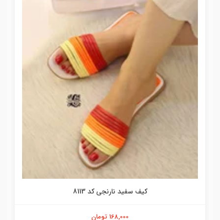
کیف سفید نارنجی کد 8113
168,000 تومان