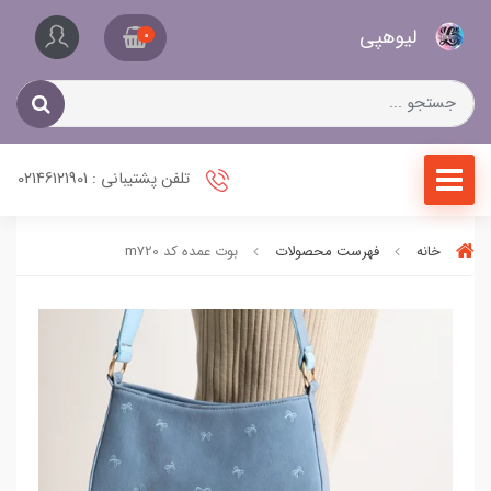
کیف
لیو‌هپی
و
0
کفش
زنانه
تلفن پشتیبانی : 02146121901
خانه
فهرست محصولات
بوت عمده کد m720