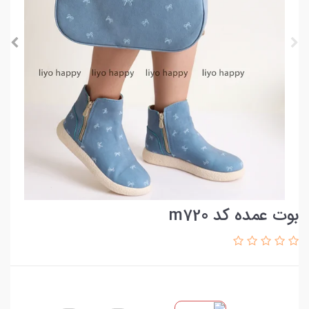
بوت عمده کد m720