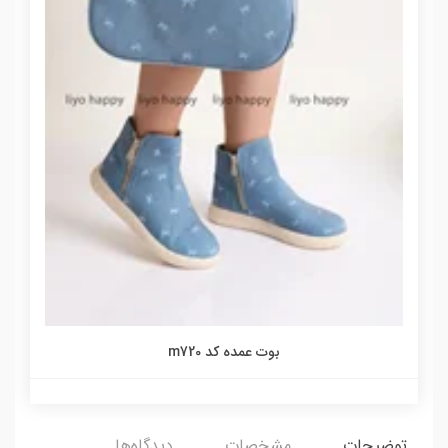
بوت عمده کد m720
توضیحات
مشخصات
دیدگاه‌ها