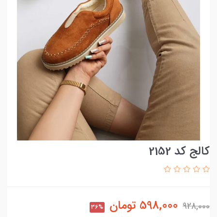
کالج کد 2152
598,000
تومان
928,000
36%