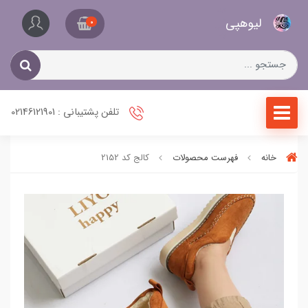
کیف
لیو‌هپی
و
0
کفش
زنانه
تلفن پشتیبانی : 02146121901
خانه
فهرست محصولات
کالج کد 2152