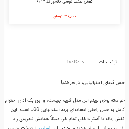
کفش سفید توسی گلامور کد 6023
238,000 تومان
توضیحات
دیدگاه‌ها
حس گرمای استرالیایی، در هر قدم!
خواسته بودی ببینم این مدل شبیه چیست، و این یک ادای احترام
کامل به حس راحتی افسانه‌ای برند استرالیایی UGG است. این
کفش زنانه با آستر داخلی تمام خز، دقیقاً همانش تجربه‌ی راه
رفتن روی ابر را به تو هدیه می‌دهد. این
اسلیپر
با دوخت رویه‌ی