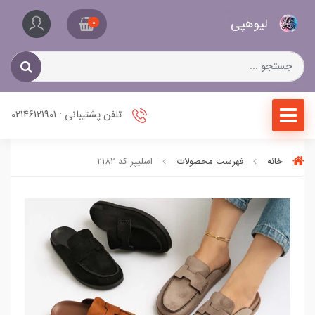
کیف
لیو‌هپی
و
0
کفش
زنانه
تلفن پشتیبانی : 02146121901
خانه
فهرست محصولات
اسلیپر کد 2182