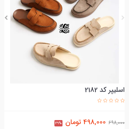
اسلیپر کد 2182
498,000
تومان
698,000
29%