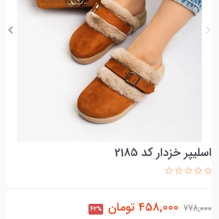
اسلیپر خزدار کد 2185
458,000
تومان
778,000
42%