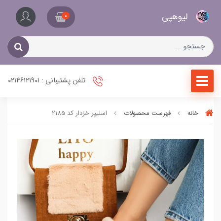
کیف
لیو‌هپی
و
0
کفش
زنانه
تلفن پشتیبانی : 02146121901
خانه
فهرست محصولات
اسلیپر خزدار کد 2185