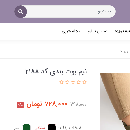
یف ویژه
تماس با لیو
مجله خبری
2
نیم بوت بندی کد 2188
728,000
تومان
798,000
9%
انتخاب رنگ :
مشکی
سبز