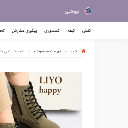
لیو‌هپی
کیف و کفش زنانه
کفش
کیف
اکسسوری
پیگیری سفارش
تخف
خانه
فهرست محصولات
نیم بوت بندی کد 188