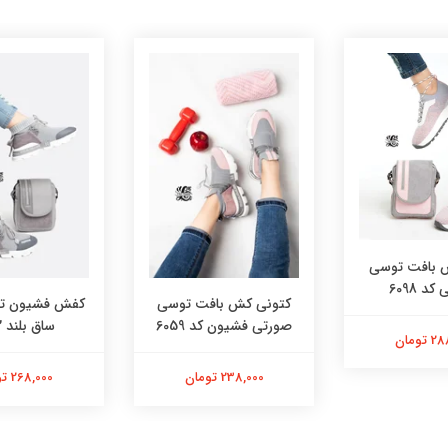
بافت توسی
د 6098
کتونی کش بافت توسی
کفش فشیون تم
صورتی فشیون کد 6059
ساق بلند 6072
تومان
238,000 تومان
268,000 تومان