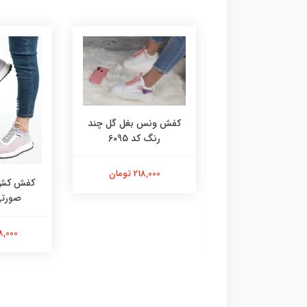
کفش ونس بغل گل چند
رنگ کد 6095
218,000 تومان
فید توسی گلامور
کفش کش 
کد 6023
صورتی ک
238,000 تومان
288,000 