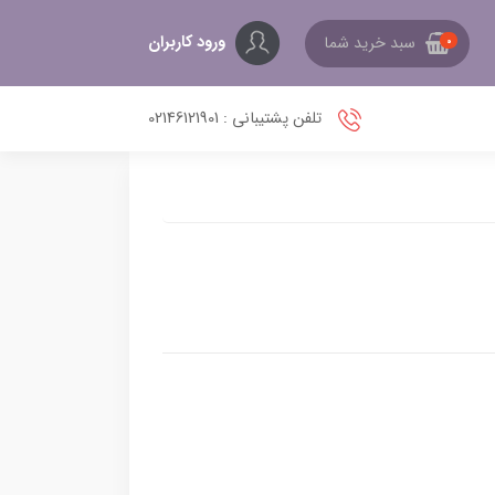
ورود کاربران
سبد خرید شما
0
تلفن پشتیبانی : 02146121901