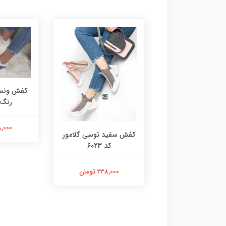
کفش ونس 
رنگ کد
218,000 
 گروهبانی سفید
کفش سفید توسی گلامور
صورتی 6076
کد 6023
218,000 تومان
238,000 تومان