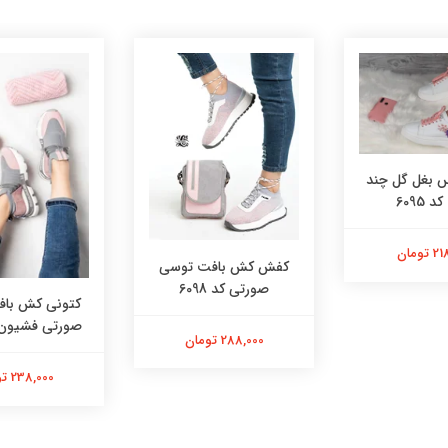
بغل گل چند
 6095
تومان
کفش کش بافت توسی
صورتی کد 6098
کتونی کش با
صورتی فشیون کد 
288,000 تومان
238,000 تومان