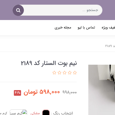
یف ویژه
تماس با لیو
مجله خبری
21
نیم بوت الستار کد 2189
598,000
تومان
998,000
41%
انتخاب رنگ :
مشکی
کرم س