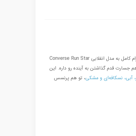
آل استار شبیه چیه و براش یه متن خفن و دخترونه بنویسم. این کفش، یک ادای احترام کامل به مدل انقلابی Converse Run Star
م جسارت قدم گذاشتن به آینده رو داره. این
،
آبی
،
نسکافه‌ای
و
مشکی
، تو هم پرنسس