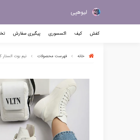
لیو‌هپی
کیف و کفش زنانه
کفش
کیف
اکسسوری
پیگیری سفارش
تخف
خانه
فهرست محصولات
نیم بوت الستار کد 89