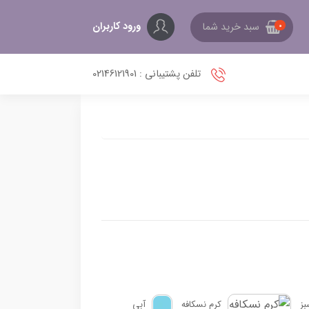
ورود کاربران
سبد خرید شما
0
تلفن پشتیبانی : 02146121901
بز
کرم نسکافه
آبی