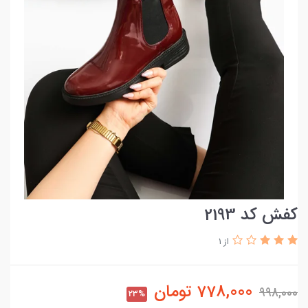
کفش کد 2193
از 1
778,000
تومان
998,000
23%