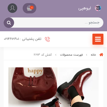
کیف
لیو‌هپی
و
0
کفش
زنانه
تلفن پشتیبانی : 02146121901
خانه
فهرست محصولات
کفش کد 2193