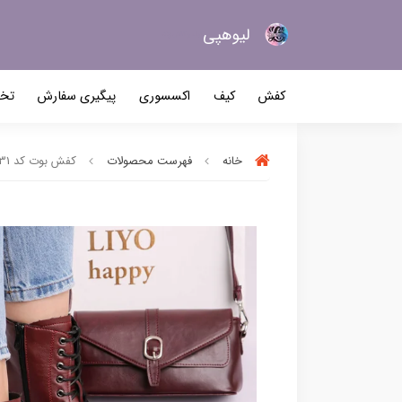
لیو‌هپی
کیف و کفش زنانه
کفش
کیف
اکسسوری
پیگیری سفارش
تخف
خانه
فهرست محصولات
کفش بوت کد 2231