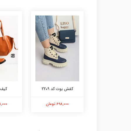
ش بوت کد 2210
کفش بوت کد 2209
کیف کد
728,000 تومان
698,000 تومان
798,000 