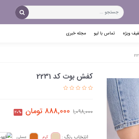
یف ویژه
تماس با لیو
مجله خبری
کفش بوت کد 2231
888,000
تومان
1,098,000
20%
انتخاب رنگ :
کرم
عسلی