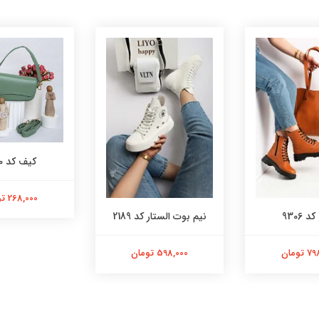
کیف کد 9150
268,000 تومان
 9306
نیم بوت الستار کد 2189
تومان
598,000 تومان