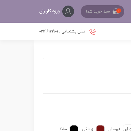
ورود کاربران
سبد خرید شما
0
تلفن پشتیبانی : 02146121901
قهوه ای
زرشکی
مشکی