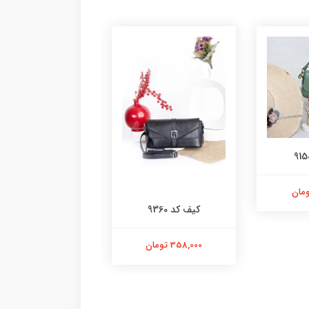
کیف کد 9360
کیف کد ۹۳۵۴
358,000 تومان
778,000 تومان