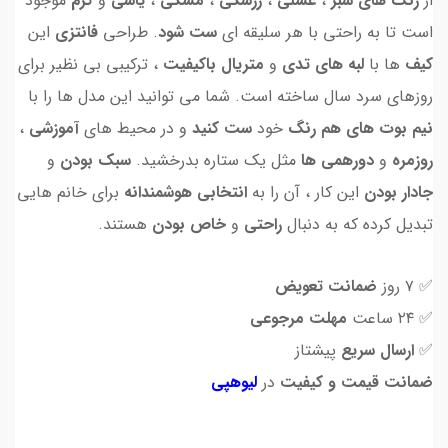
از
رنگ های
سبز
،
عسلی
،
زرشکی
،
مشکی
،
یاسی
و
کرم
موجود
است تا به راحتی با هر سلیقه ای
ست شود
. طراحی
فانتزی
این
کیف
ها با
لبه های تدی
و
متریال باکیفیت
، ترکیبی بی نظیر برای
روزهای سرد سال ساخته است. شما می توانید این مدل ها را با
نیم بوت های هم رنگ
خود
ست کنید
و در محیط های
آموزشی
،
روزمره
و
دورهمی ها
مثل یک ستاره بدرخشید.
سبک بودن
و
جادار بودن
این کار ، آن را به
انتخابی هوشمندانه
برای خانم هایی
تبدیل کرده که به دنبال
راحتی
و
خاص بودن
هستند.
✅ ۷ روز
ضمانت تعویض
✅ ۲۴ ساعت
مهلت مرجوعی
✅
ارسال سریع
پیشتاز
ضمانت قیمت و کیفیت
در
لیوهپی