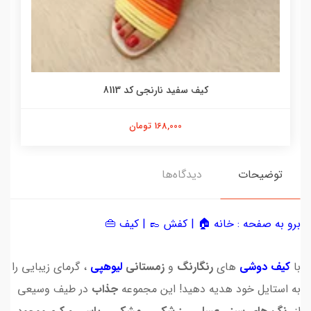
کیف سفید نارنجی کد 8113
168,000 تومان
توضیحات
دیدگاه‌ها
برو به صفحه :
خانه 🏠
|
کفش 👞
|
کیف 👜
با
کیف دوشی
های
رنگارنگ
و
زمستانی
لیوهپی
، گرمای زیبایی را
به استایل خود هدیه دهید! این مجموعه
جذاب
در طیف وسیعی