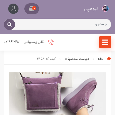
کیف
لیو‌هپی
و
0
کفش
زنانه
تلفن پشتیبانی : 02146121901
خانه
فهرست محصولات
کیف کد ۹۳۵۴