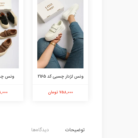
 ونس کد 2236
ونس لژدار چسبی کد 2165
ونس چسبی
798,000 تومان
758,000 تومان
698,000 
توضیحات
دیدگاه‌ها