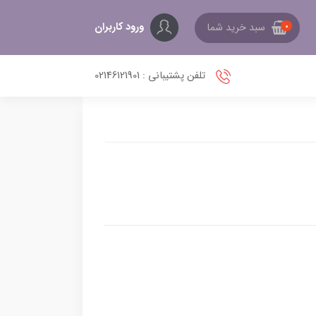
ورود کاربران
سبد خرید شما
0
تلفن پشتیبانی : 02146121901