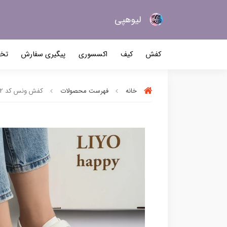
لیو‌هپی
کیف و کفش زنانه
کفش
کیف
اکسسوری
پیگیری سفارش
تخف
خانه
فهرست محصولات
کفش ونس کد 2252