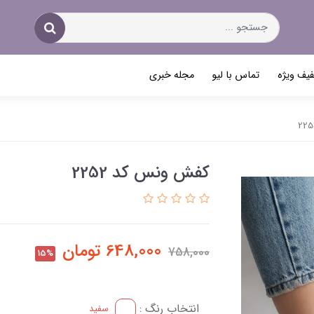
یف ویژه
تماس با لیو
مجله خبری
کفش ونس کد 2252
648,000
تومان
758,000
15%
انتخاب رنگ :
سفید