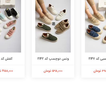
 کد 2147
ونس دوچسپ کد 2142
کفش کد 2141
تومان
598,000 تومان
458,000 تومان