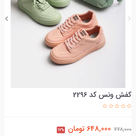
کفش ونس کد 2296
648,000
تومان
778,000
17%