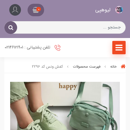
کیف
لیو‌هپی
و
0
کفش
زنانه
تلفن پشتیبانی : 02146121901
خانه
فهرست محصولات
کفش ونس کد 2296