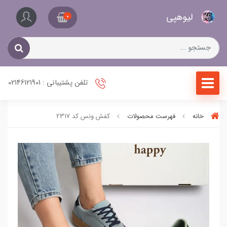
کیف
لیو‌هپی
و
0
کفش
زنانه
تلفن پشتیبانی : 02146121901
خانه
فهرست محصولات
کفش ونس کد 2317