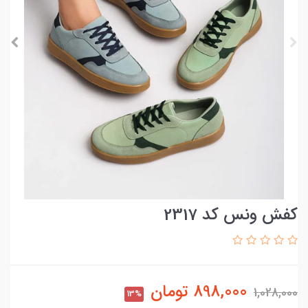
کفش ونس کد 2317
898,000
تومان
1,028,000
13%