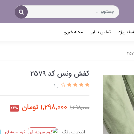
یف ویژه
تماس با لیو
مجله خبری
کفش ونس کد 2579
از 4
1,298,000
تومان
1,698,000
24%
انتخاب رنگ :
کرم سرمه ای