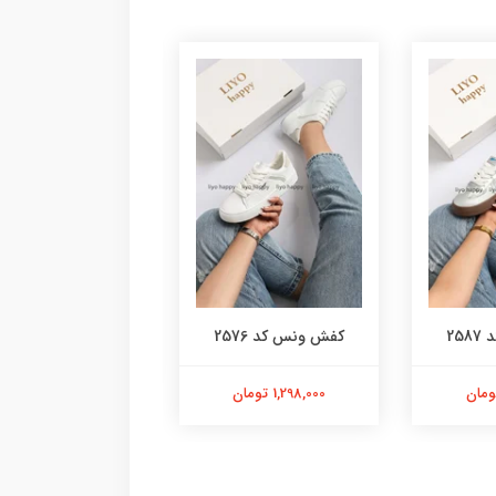
کفش ونس کد 2551
25
کفش ونس کد 2576
998,000 تومان
1,298,000 تومان