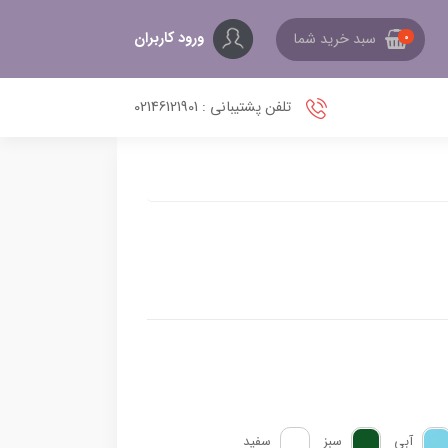
ورود کاربران
سبد خرید شما
0
تلفن پشتیبانی : 02146121901
آبی
سبز
سفید