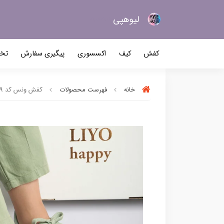
لیو‌هپی
کیف و کفش زنانه
کفش
کیف
اکسسوری
پیگیری سفارش
تخف
خانه
فهرست محصولات
کفش ونس کد 2579