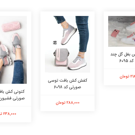
بغل گل چند
 6095
تومان
کفش کش بافت توسی
صورتی کد 6098
کتونی کش با
صورتی فشیون کد 
288,000 تومان
238,000 تومان