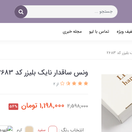
یف ویژه
تماس با لیو
مجله خبری
یزر کد 2683
ونس ساقدار نایک بلیزر کد 2683
از 2
1,198,000
تومان
2,598,000
54%
انتخاب رنگ :
سفید
کرم