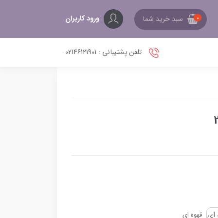
ورود کاربران
سبد خرید شما
0
تلفن پشتیبانی : 02146121901
قهوه ای