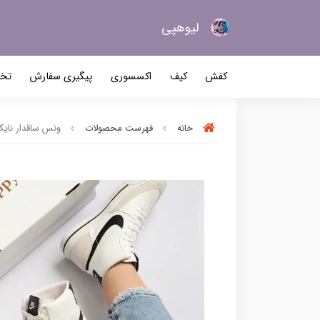
لیو‌هپی
کیف و کفش زنانه
کفش
کیف
اکسسوری
پیگیری سفارش
تخف
خانه
فهرست محصولات
ونس ساقدار نایک بل