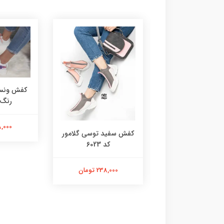
کفش ونس 
رنگ کد
218,000 
 گروهبانی سفید
کفش سفید توسی گلامور
صورتی 6076
کد 6023
218,000 تومان
238,000 تومان