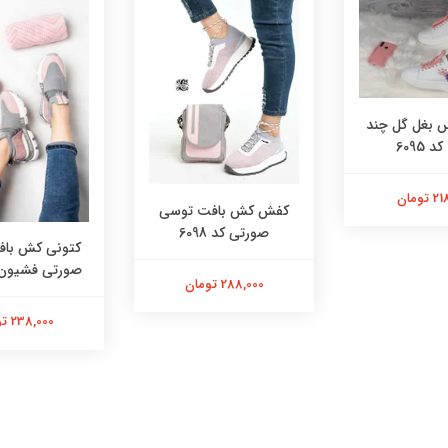
بغل گل چند
 6095
تومان
کفش کش بافت توسی
صورتی کد 6098
کتونی کش با
صورتی فشیون کد 
288,000 تومان
238,000 تومان