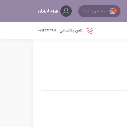
ورود کاربران
سبد خرید شما
0
تلفن پشتیبانی : 02146121901