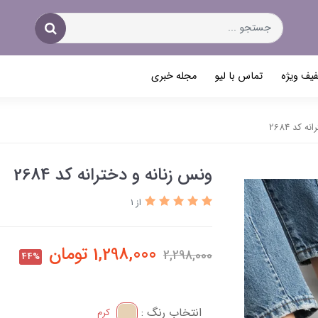
یف ویژه
تماس با لیو
مجله خبری
 کد 2684
ونس زنانه و دخترانه کد 2684
از 1
1,298,000
تومان
2,298,000
44%
انتخاب رنگ :
کرم