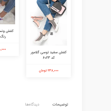
کفش ونس 
رنگ کد
218,000 
 گروهبانی سفید
کفش سفید توسی گلامور
صورتی 6076
کد 6023
218,000 تومان
238,000 تومان
توضیحات
دیدگاه‌ها