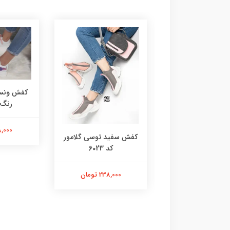
کفش ونس 
رنگ کد
218,000 
 گروهبانی سفید
کفش سفید توسی گلامور
صورتی 6076
کد 6023
218,000 تومان
238,000 تومان