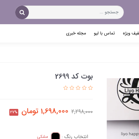
یف ویژه
تماس با لیو
مجله خبری
بوت کد 2699
1,698,000
تومان
2,298,000
27%
انتخاب رنگ :
مشکی