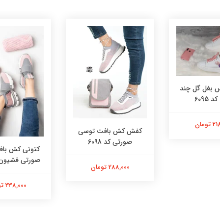
بغل گل چند
 6095
تومان
کفش کش بافت توسی
صورتی کد 6098
کتونی کش با
صورتی فشیون کد 
288,000 تومان
238,000 تومان