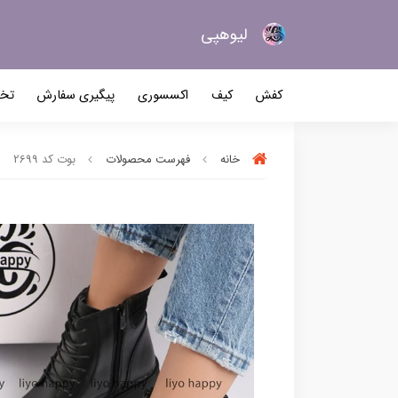
لیو‌هپی
کیف و کفش زنانه
کفش
کیف
اکسسوری
پیگیری سفارش
تخف
خانه
فهرست محصولات
بوت کد 2699