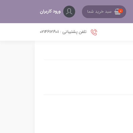
ورود کاربران
سبد خرید شما
0
تلفن پشتیبانی : 02146121901