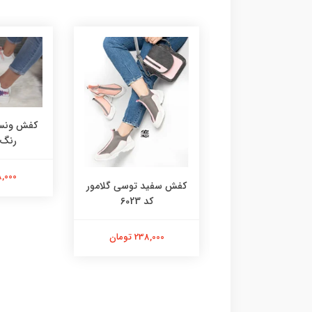
کفش ونس 
رنگ کد
218,000 
 گروهبانی سفید
کفش سفید توسی گلامور
صورتی 6076
کد 6023
218,000 تومان
238,000 تومان