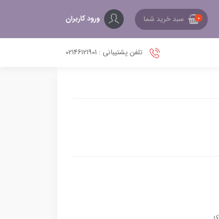
ورود کاربران
سبد خرید شما
0
تلفن پشتیبانی : 02146121901
ی