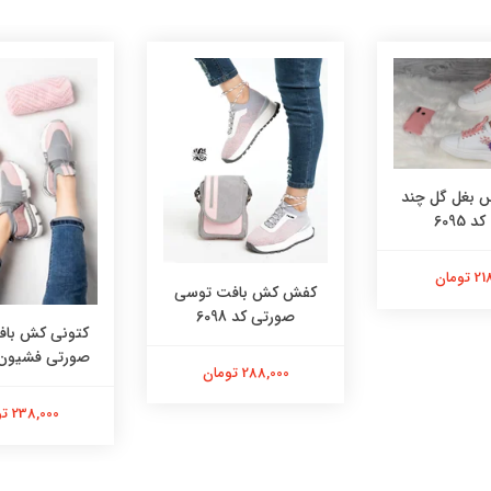
بغل گل چند
 6095
تومان
کفش کش بافت توسی
صورتی کد 6098
کتونی کش با
صورتی فشیون کد 
288,000 تومان
238,000 تومان