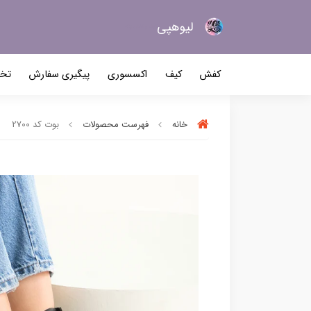
لیو‌هپی
کیف و کفش زنانه
کفش
کیف
اکسسوری
پیگیری سفارش
تخف
خانه
فهرست محصولات
بوت کد 2700