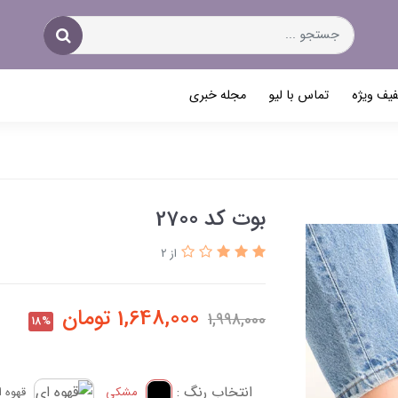
یف ویژه
تماس با لیو
مجله خبری
بوت کد 2700
از 2
1,648,000
تومان
1,998,000
18%
انتخاب رنگ :
مشکی
قهوه ا