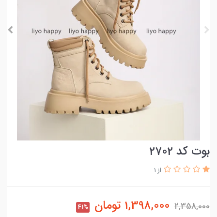
بوت کد 2702
از 1
1,398,000
تومان
2,358,000
41%