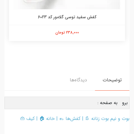
کفش سفید توسی گلامور کد 6023
238,000 تومان
توضیحات
دیدگاه‌ها
برو به صفحه :
بوت و نیم بوت زنانه
👢 |
کفش‌ها
👞 |
خانه
🏠 |
کیف
👜