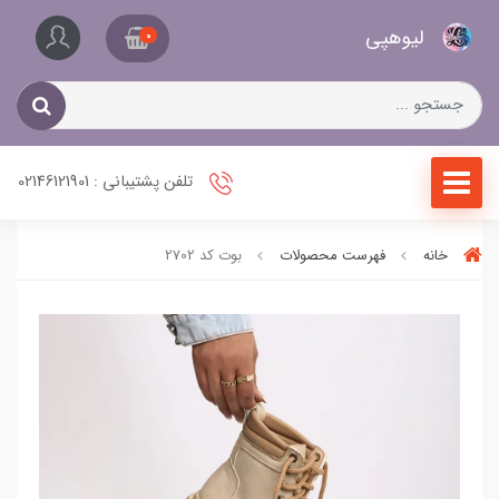
کیف
لیو‌هپی
و
0
کفش
زنانه
تلفن پشتیبانی : 02146121901
خانه
فهرست محصولات
بوت کد 2702