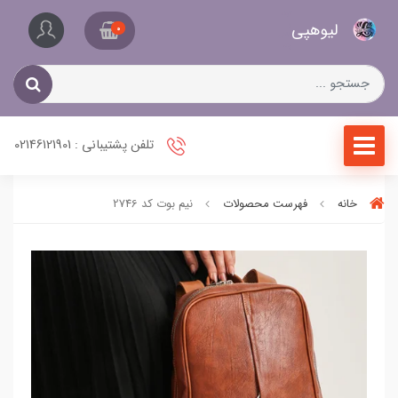
کیف
لیو‌هپی
و
0
کفش
زنانه
تلفن پشتیبانی : 02146121901
خانه
فهرست محصولات
نیم بوت کد 2746