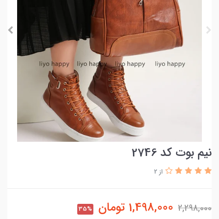
نیم بوت کد 2746
از 2
1,498,000
تومان
2,298,000
35%