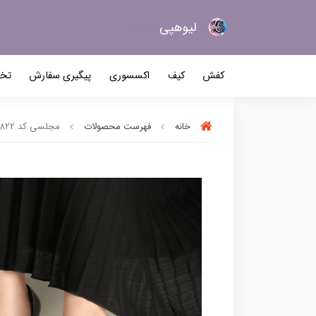
لیو‌هپی
کیف و کفش زنانه
کفش
کیف
اکسسوری
پیگیری سفارش
تخف
خانه
فهرست محصولات
مجلسی کد 2822