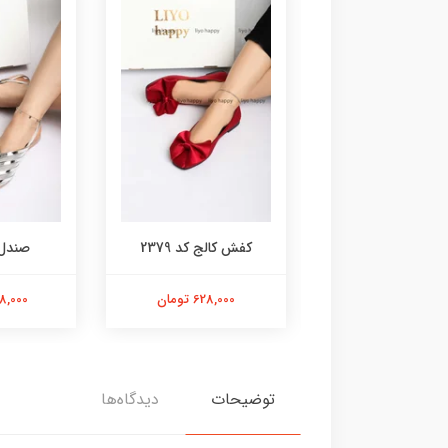
ندل کد 2386
کفش کالج کد 2379
صندل کد
558,000 تومان
628,000 تومان
1,098,000
توضیحات
دیدگاه‌ها