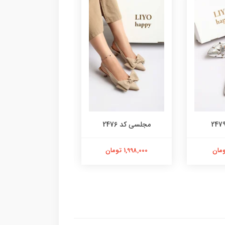
مجلسی کد 2476
صندل کد 2386
1,998,000 تومان
558,000 تومان