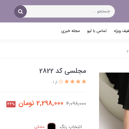
یف ویژه
تماس با لیو
مجله خبری
مجلسی کد 2822
از 1
2,298,000
تومان
4,098,000
44%
انتخاب رنگ :
مشکی