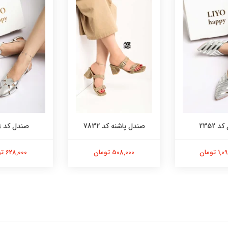
 2352
صندل پاشنه کد 7832
صندل کد 2479
 تومان
508,000 تومان
628,000 تومان