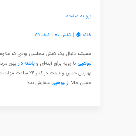
برو به صفحه :
خانه 🏠
|
کفش 👞
|
کیف 👜
همیشه دنبال یک کفش مجلسی بودی که علاوه بر ظ
لیوهپی
با رویه براق آینه‌ای و
پاشنه دار
پهن مربع
بهترین جنس و قیمت در کنار ۲۴ ساعت مهلت مرجوعی و ۷ روز مهلت تعویض، کیفیت این محصول لوکس را تضمین کرده‌ایم. برای داشتن این کفش
همین حالا از
لیوهپی
سفارش بده!