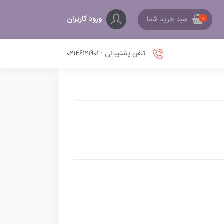
ورود کاربران
سبد خرید شما
0
تلفن پشتیبانی : 02146121901