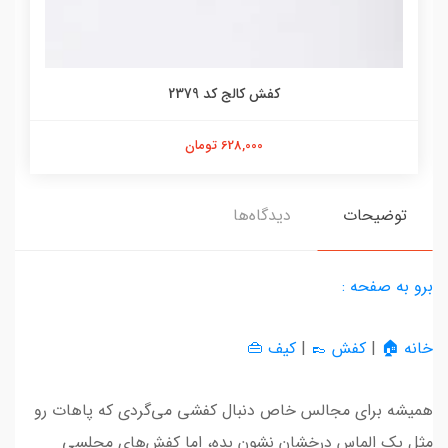
کفش کالج کد 2379
628,000 تومان
توضیحات
دیدگاه‌ها
برو به صفحه :
خانه 🏠
|
کفش 👞
|
کیف 👜
همیشه برای مجالس خاص دنبال کفشی می‌گردی که پاهات رو
مثل یک الماس درخشان نشون بده، اما کفش‌های مجلسی