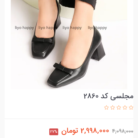
مجلسی کد 2860
2,998,000
تومان
4,098,000
27%