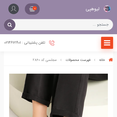
کیف
لیو‌هپی
و
0
کفش
زنانه
تلفن پشتیبانی : 02146121901
خانه
فهرست محصولات
مجلسی کد 2860