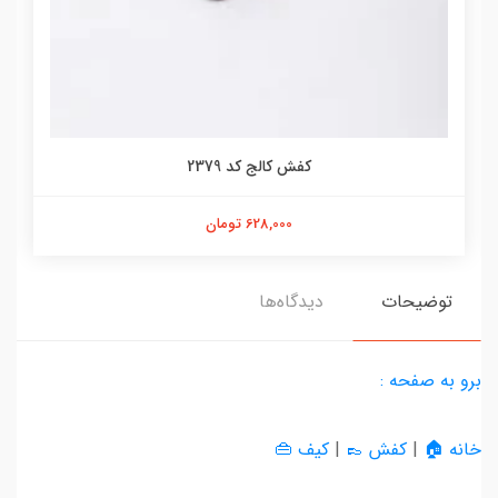
کفش کالج کد 2379
628,000 تومان
توضیحات
دیدگاه‌ها
برو به صفحه :
خانه 🏠
|
کفش 👞
|
کیف 👜