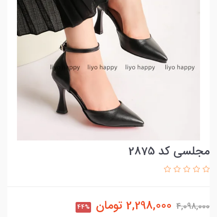
مجلسی کد 2875
2,298,000
تومان
4,098,000
44%