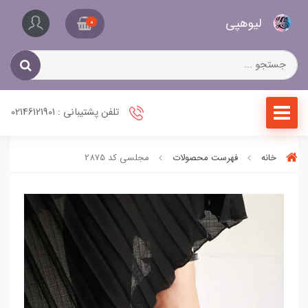
کیف
لیو‌هپی
و
0
کفش
زنانه
تلفن پشتیبانی : 02146121901
خانه
فهرست محصولات
مجلسی کد 2875