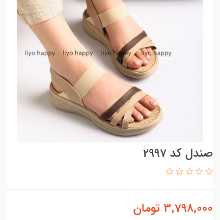
صندل کد 2997
3,798,000
تومان