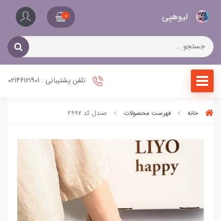
کیف
لیو‌هپی
و
0
کفش
زنانه
تلفن پشتیبانی : 02146121901
خانه
فهرست محصولات
صندل کد 2997