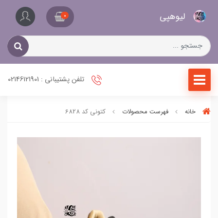
کیف
لیو‌هپی
و
0
کفش
زنانه
تلفن پشتیبانی : 02146121901
خانه
فهرست محصولات
کتونی کد 6828