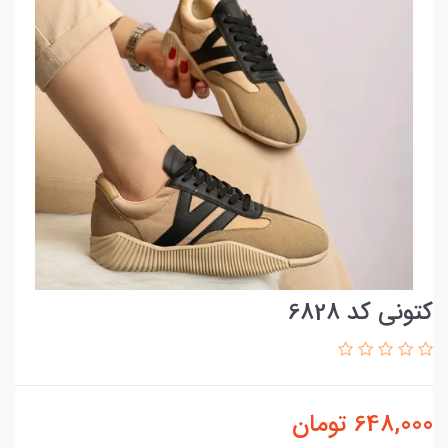
کتونی کد 6828
648,000
تومان