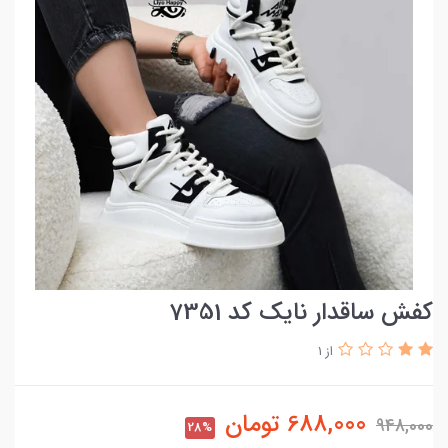
کفش ساقدار نایک کد 7351
از 1
688,000
تومان
948,000
28%