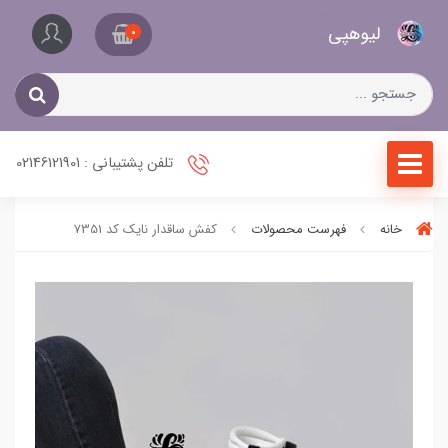
کیف
لیو‌هپی
و
0
کفش
زنانه
تلفن پشتیبانی : 02146121901
خانه
فهرست محصولات
کفش ساقدار نایک کد 7351