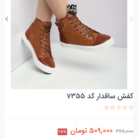
کفش ساقدار کد 7355
509,000
تومان
678,000
25%