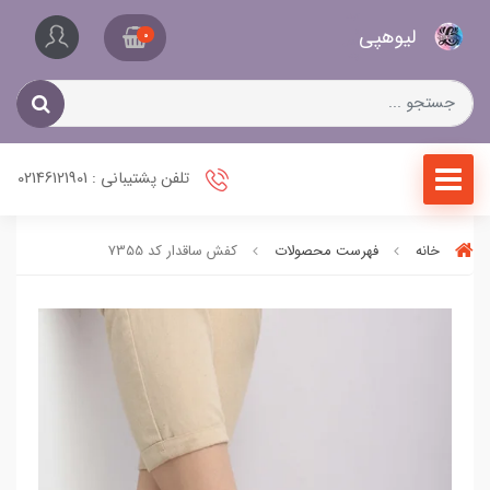
کیف
لیو‌هپی
و
0
کفش
زنانه
تلفن پشتیبانی : 02146121901
خانه
فهرست محصولات
کفش ساقدار کد 7355