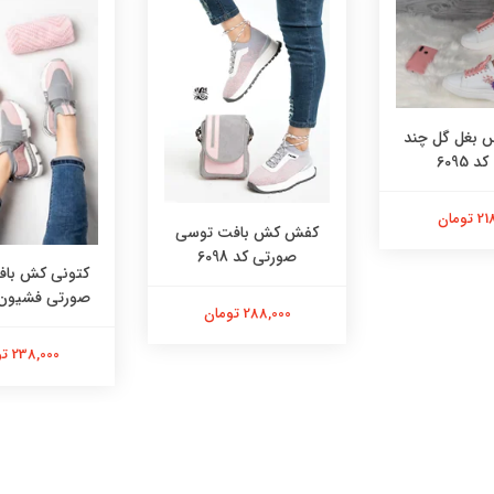
بغل گل چند
 6095
تومان
کفش کش بافت توسی
صورتی کد 6098
کتونی کش با
صورتی فشیون کد 
288,000 تومان
238,000 تومان