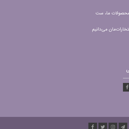
ن محصولات ما، ست
ی