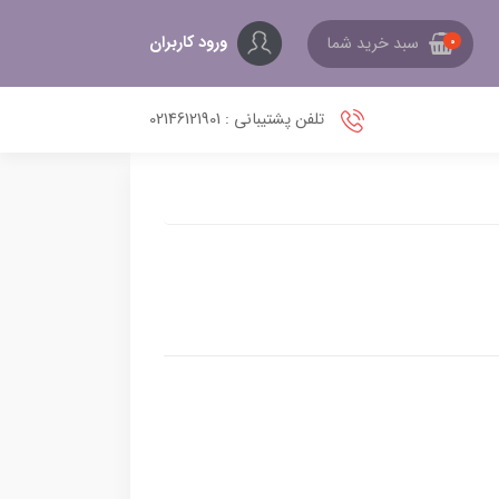
ورود کاربران
سبد خرید شما
0
تلفن پشتیبانی : 02146121901