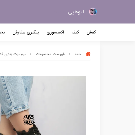
لیو‌هپی
کیف و کفش زنانه
کفش
کیف
اکسسوری
پیگیری سفارش
تخف
خانه
فهرست محصولات
نیم بوت بندی کد 386