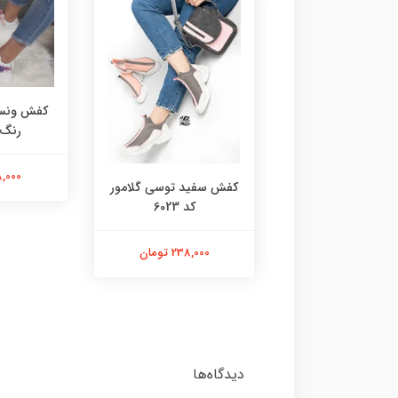
کفش ونس 
رنگ کد
218,000 
 گروهبانی سفید
کفش سفید توسی گلامور
صورتی 6076
کد 6023
218,000 تومان
238,000 تومان
دیدگاه‌ها