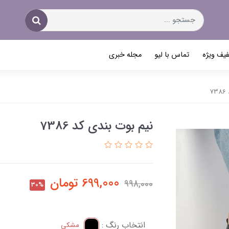
یف ویژه
تماس با لیو
مجله خبری
7
نیم بوت بندی کد 7386
699,000
تومان
998,000
30%
انتخاب رنگ :
مشکی