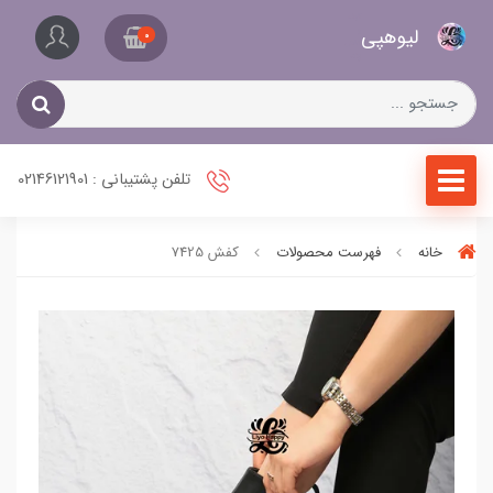
کیف
لیو‌هپی
و
0
کفش
زنانه
تلفن پشتیبانی : 02146121901
خانه
فهرست محصولات
کفش 7425