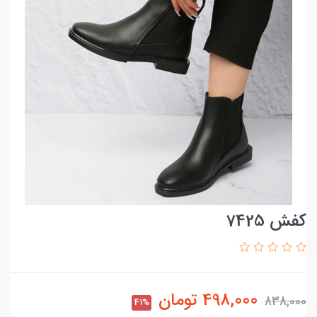
کفش 7425
498,000
تومان
838,000
41%