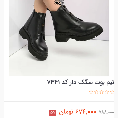
نیم بوت سگک دار کد 7441
674,000
تومان
788,000
15%