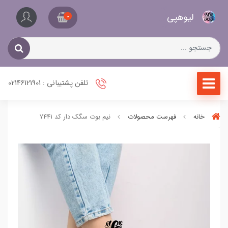
کیف
لیو‌هپی
و
0
کفش
زنانه
تلفن پشتیبانی : 02146121901
خانه
فهرست محصولات
نیم بوت سگک دار کد 7441